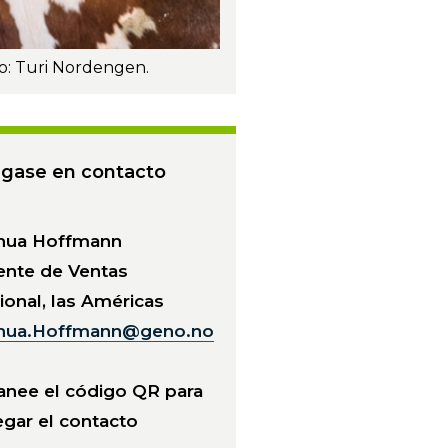
o: Turi Nordengen.
gase en contacto
hua Hoffmann
ente de Ventas
ional, las Américas
hua.Hoffmann@geno.no
anee el código QR para
egar el contacto