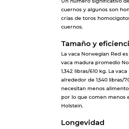
Un número significativo d
cuernos y algunos son hom
crías de toros homocigoto
cuernos.
Tamaño y eficienc
La vaca Norwegian Red es
vaca madura promedio No
1,342 libras/610 kg. La va
alrededor de 1,540 libras/
necesitan menos alimento 
por lo que comen menos e
Holstein.
Longevidad