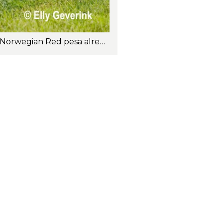
La vaca Norwegian Red es una vaca de tamaño mediano. La vaca madura promedio Norwegian Red pesa alrededor de 1,342 libras/610 kg. Foto: Elly Geverink.