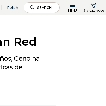
Polish
SEARCH
MENU
Sire catalogue
an Red
años, Geno ha
ticas de