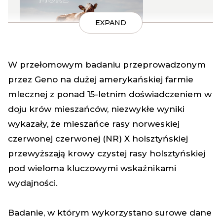
EXPAND
W przełomowym badaniu przeprowadzonym
Przeczytaj więcej na temat ,,Po prostu więcej''
przez Geno na dużej amerykańskiej farmie
mlecznej z ponad 15-letnim doświadczeniem w
doju krów mieszańców, niezwykłe wyniki
wykazały, że mieszańce rasy norweskiej
czerwonej czerwonej (NR) X holsztyńskiej
przewyższają krowy czystej rasy holsztyńskiej
pod wieloma kluczowymi wskaźnikami
wydajności.
Badanie, w którym wykorzystano surowe dane