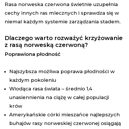
gromadzone u ponad 12 milionów krów przez
Rasa norweska czerwona świetnie uzupełnia
ponad 40 lat = światowej klasy zdrowie i płodność
cechy innych ras mlecznych i sprawdza się w
Wszechstronne krowy umiarkowanej wielkości o
świetnych płodności, zdrowiu i wydajności
niemal każdym systemie zarządzania stadem.
produkcji
Wysoka częstotliwość genu bezrożności i kazein
A2A2 Kappa
Dlaczego warto rozważyć krzyżowanie
85 lat zrównoważonej hodowli
z rasą norweską czerwoną?
Krowy rasy norweskiej czerwonej stanowią
Poprawiona płodność
największą grupę wśród krów ras mlecznych
dojonych automatycznie
* Norweski System Rejestracji Stad Mlecznych – do
Najszybsza możliwa poprawa płodności w
krajowej bazy danych trafiają dane 98% z 200.000
każdym pokoleniu
krów rasy NR w Norwegii.
Wiodąca rasa świata – średnio 1,4
Więcej o charakterystyce rasy norweskiej
unasiennienia na ciążę w całej populacji
czerwonej przeczytasz tutaj
krów
Amerykańskie córki mieszańce najlepszych
buhajów rasy norweskiej czerwonej osiągają