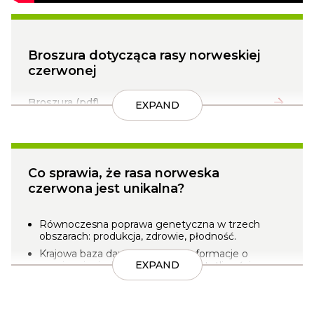
Broszura dotycząca rasy norweskiej
czerwonej
Broszura (pdf)
EXPAND
Co sprawia, że rasa norweska
czerwona jest unikalna?
Równoczesna poprawa genetyczna w trzech
obszarach: produkcja, zdrowie, płodność.
Krajowa baza danych* zawiera informacje o
EXPAND
unasiennieniach, mleczności, częstotliwości
chorób, zarządzaniu, pochodzeniu i pokroju – w
tym nawet dane z ubojni.
Dane zdrowotne i dotyczące płodności