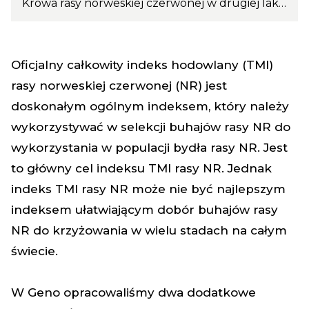
Krowa rasy norweskiej czerwonej w drugiej laktacji spłodzona przez 11819 Onstad-P z hodowli należącej do Timpelen Ku. Fotografia: Els Korsten
Oficjalny całkowity indeks hodowlany (TMI)
rasy norweskiej czerwonej (NR) jest
doskonałym ogólnym indeksem, który należy
wykorzystywać w selekcji buhajów rasy NR do
wykorzystania w populacji bydła rasy NR. Jest
to główny cel indeksu TMI rasy NR. Jednak
indeks TMI rasy NR może nie być najlepszym
indeksem ułatwiającym dobór buhajów rasy
NR do krzyżowania w wielu stadach na całym
świecie.
W Geno opracowaliśmy dwa dodatkowe