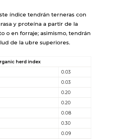
ste índice tendrán terneras con
asa y proteína a partir de la
o o en forraje; asimismo, tendrán
alud de la ubre superiores.
rganic herd index
0.03
0.03
0.20
0.20
0.08
0.30
0.09