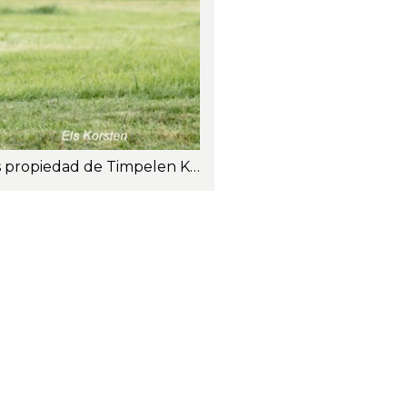
Vaca Norwegian Red de 2.ª lactancia engendrada por 11819 Onstad-P, fue criada y es propiedad de Timpelen Ku. Foto: Els Korsten