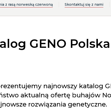
ia z rasą norweską czerwoną
Skontaktuj się z nami
alog GENO Polska 
prezentujemy najnowszy katalog G
ństwo aktualną ofertę buhajów No
ajnowsze rozwiązania genetyczne.