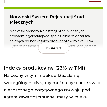
Norweski System Rejestracji Stad
Mlecznych
Norweski System Rejestracji Stad Mlecznych
prowadzi ogólnokrajowa spółdzielnia mleczarska
należąca do norweskich producentów mleka, TINA.
System posiada certyfikat jakości wystawiony przez
EXPAND
Międzynarodowy Komitet ds. rejestracji zwierząt
(ICAR).
Gromadzone dane pochodzą od niemal wszystkich
Indeks produkcyjny (23% w TMI)
producentów mleka w Norwegii i rozległego zbioru
źródeł.
Na cechy w tym indeksie kładzie się
szczególny nacisk, aby można było oczekiwać
Więcej o Norweskim Systemie Rejestracji Stad
Mlecznych przeczytasz tutaj
nieznacznego pozytywnego rozwoju pod
kątem zawartości suchej masy w mleku.