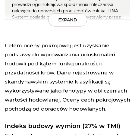
prowadzi ogólnokrajowa spółdzielnia mleczarska
należąca do norweskich producentów mleka, TINA.
System posiada certyfikat jakości wystawiony przez
EXPAND
Międzynarodowy Komitet ds. rejestracji zwierząt
(ICAR).
Gromadzone dane pochodzą od niemal wszystkich
Celem oceny pokrojowej jest uzyskanie
producentów mleka w Norwegii i rozległego zbioru
źródeł.
podstawy do wprowadzania udoskonaleń
hodowli pod kątem funkcjonalności i
Więcej o Norweskim Systemie Rejestracji Stad
Mlecznych przeczytasz tutaj
przydatności krów. Dane rejestrowane w
skandynawskim systemie klasyfikacji są
wykorzystywane jako fenotypy w obliczeniach
wartości hodowlanej. Oceny cech pokrojowych
pochodzą od doradców hodowlanych.
Indeks budowy wymion (27% w TMI)