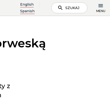
English
SZUKAJ
Spanish
MENU
norweską
ty z
m