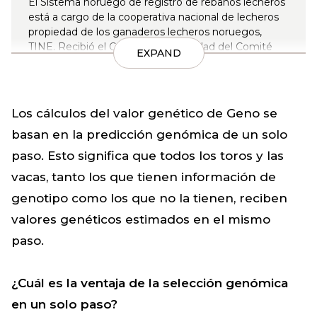
El Sistema noruego de registro de rebaños lecheros
está a cargo de la cooperativa nacional de lecheros
propiedad de los ganaderos lecheros noruegos,
TINE. Recibió el Certificado de calidad del Comité
EXPAND
Internacional para el Registro de Animales (ICAR,
por sus siglas en inglés).
Los datos se recopilan de casi todos los ganaderos
Los cálculos del valor genético de Geno se
lecheros de Noruega y de una gran cantidad de
fuentes.
basan en la predicción genómica de un solo
paso. Esto significa que todos los toros y las
Lea más sobre el Sistema noruego de registro de
rebaños lecheros aquí
vacas, tanto los que tienen información de
genotipo como los que no la tienen, reciben
valores genéticos estimados en el mismo
paso.
¿Cuál es la ventaja de la selección genómica
en un solo paso?