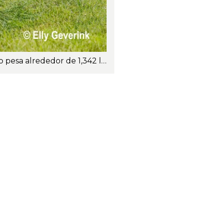
La vaca Norwegian Red tiene tamaño mediano. La Norwegian Red madura promedio pesa alrededor de 1,342 lb/610 kg. Foto: Elly Geverink