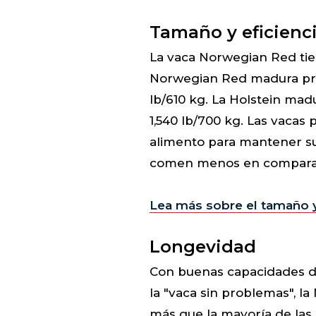
Tamaño y eficienci
La vaca Norwegian Red ti
Norwegian Red madura pro
lb/610 kg. La Holstein ma
1,540 lb/700 kg. Las vaca
alimento para mantener su
comen menos en comparaci
Lea más sobre el tamaño y
Longevidad
Con buenas capacidades d
la "vaca sin problemas", 
más que la mayoría de las